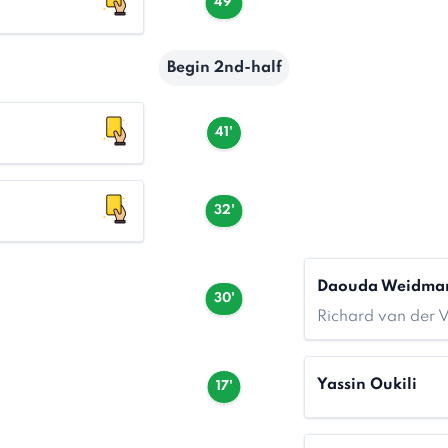
49'
Begin 2nd-half
41'
32'
Daouda Weidma
30'
Richard van der 
Yassin Oukili
17'