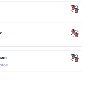
r
bsen
atoe