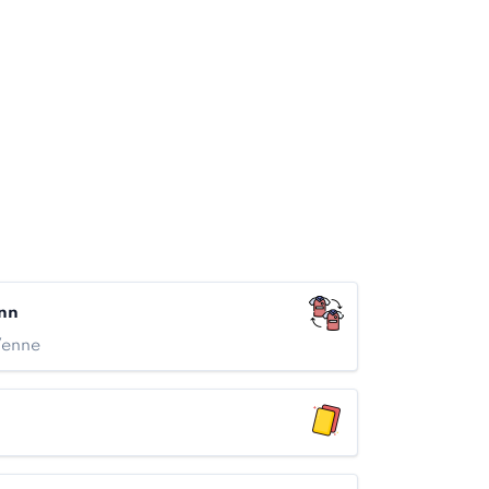
nn
Venne