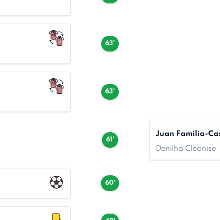
63'
63'
Juan Familia-Cas
61'
Denilho Cleonise
60'