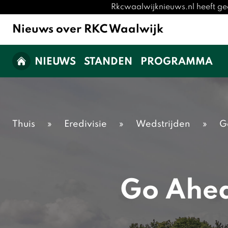
Rkcwaalwijknieuws.nl heeft ge
Nieuws over RKC Waalwijk
NIEUWS
STANDEN
PROGRAMMA
Thuis
»
Eredivisie
»
Wedstrijden
»
G
Go Ahea