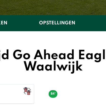
KEN
OPSTELLINGEN
jd Go Ahead Eagl
Waalwijk
84'