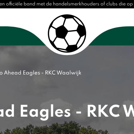
en officiële band met de handelsmerkhouders of clubs die o
o Ahead Eagles - RKC Waalwijk
d Eagles - RKC 