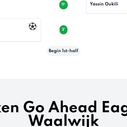
Yassin Oukili
11'
3'
Begin 1st-half
eken Go Ahead Eag
Waalwijk