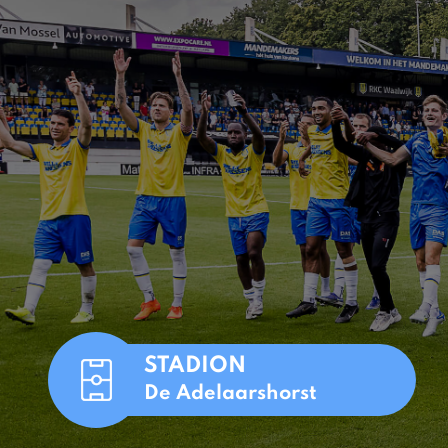
STADION
De Adelaarshorst