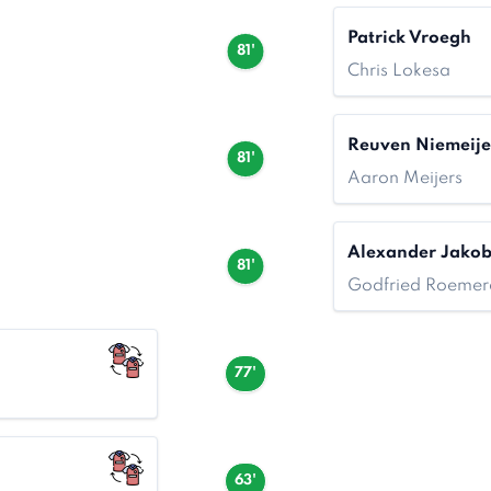
Patrick Vroegh
81'
Chris Lokesa
Reuven Niemeije
81'
Aaron Meijers
Alexander Jako
81'
Godfried Roemer
77'
63'