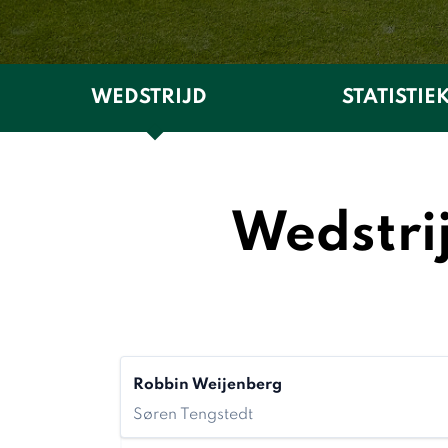
WEDSTRIJD
STATISTIE
Wedstri
Robbin Weijenberg
Søren Tengstedt