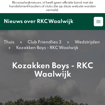
Rkcwaalwijknieuws.nl heeft geen officiële band met de
handelsmerkhouders of clubs die op deze website worden
vermeld.
Nieuws over RKC Waalwijk
Op
Thuis
»
Club Friendlies 3
»
Wedstrijden
»
Kozakken Boys - RKC Waalwijk
Kozakken Boys - RKC
Waalwijk