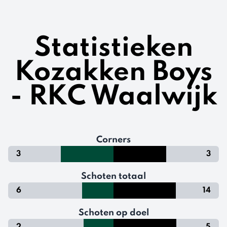
Statistieken
Kozakken Boys
- RKC Waalwijk
Corners
3
3
Schoten totaal
6
14
Schoten op doel