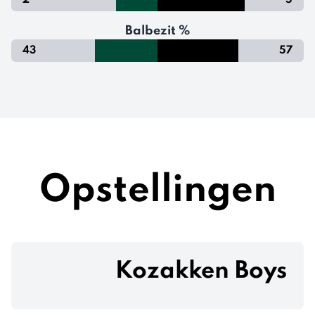
2
5
Balbezit %
43
57
Opstellingen
Kozakken Boys