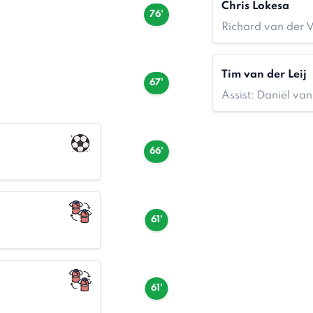
Chris Lokesa
76'
Richard van der 
Tim van der Leij
67'
Assist: Daniël v
66'
61'
61'