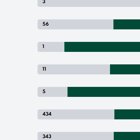
3
56
1
11
5
434
343