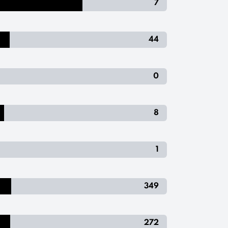
7
44
0
8
1
349
272