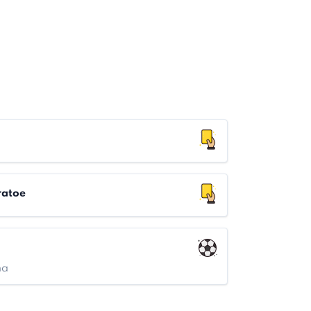
ratoe
na