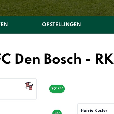
KEN
OPSTELLINGEN
FC Den Bosch - R
90' +4'
Harrie Kuster
84'