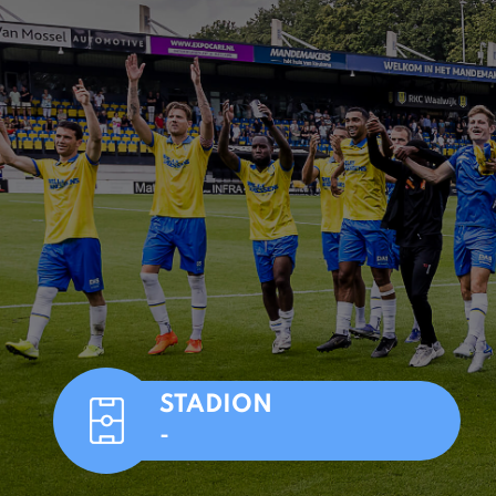
STADION
-