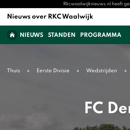
Rkcwaalwijknieuws.nl heeft ge
Nieuws over RKC Waalwijk
NIEUWS
STANDEN
PROGRAMMA
Thuis
»
Eerste Divisie
»
Wedstrijden
»
FC De