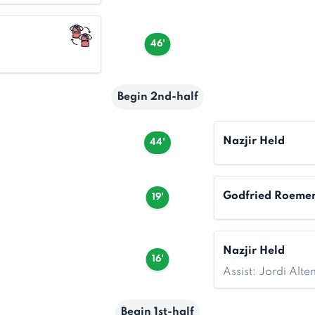
46'
Begin 2nd-half
Nazjir Held
44'
Godfried Roeme
19'
Nazjir Held
16'
Assist: Jordi Alte
Begin 1st-half