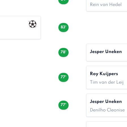
Rein van Hedel
83'
Jesper Uneken
78'
Roy Kuijpers
77'
Tim van der Leij
Jesper Uneken
77'
Denilho Cleonise