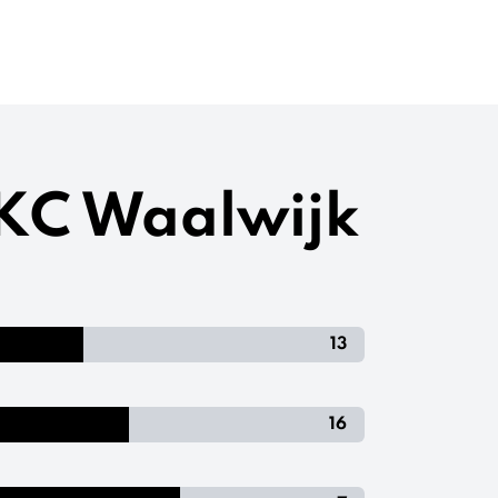
RKC Waalwijk
13
16