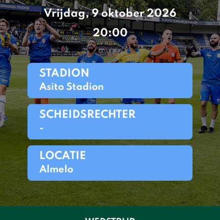
Vrijdag, 9 oktober 2026
20:00
STADION
Asito Stadion
SCHEIDSRECHTER
-
LOCATIE
Almelo