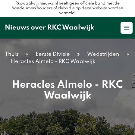
Rkcwaalwijknieuws.nl heeft geen officiële band met de
handelsmerkhouders of clubs die op deze website worden
vermeld.
Nieuws over RKC Waalwijk
Op
Thuis
»
Eerste Divisie
»
Wedstrijden
»
Heracles Almelo - RKC Waalwijk
Heracles Almelo - RKC
Waalwijk