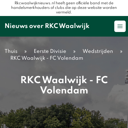
Rkcwaalwijknieuws.nl heeft geen officiële band met de
handelsmerkhouders of clubs die op deze website worden
vermeld.
Nieuws over RKC Waalwijk
Op
Thuis
»
Eerste Divisie
»
Wedstrijden
»
RKC Waalwijk - FC Volendam
RKC Waalwijk - FC
Volendam