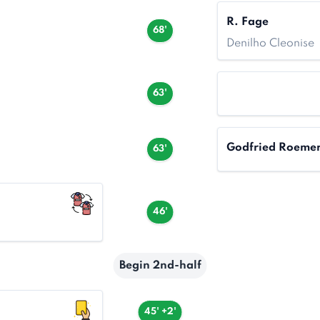
R. Fage
68'
Denilho Cleonise
63'
Godfried Roeme
63'
46'
Begin 2nd-half
45' +2'