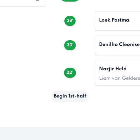
Loek Postma
38'
Denilho Cleonise
30'
Nazjir Held
22'
Liam van Gelder
Begin 1st-half