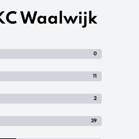
RKC Waalwijk
0
11
2
39