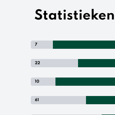
Statistieke
7
22
10
61