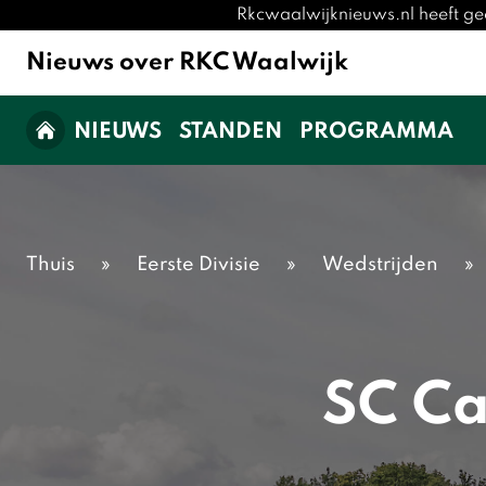
Rkcwaalwijknieuws.nl heeft ge
Nieuws over RKC Waalwijk
NIEUWS
STANDEN
PROGRAMMA
Thuis
»
Eerste Divisie
»
Wedstrijden
»
SC Ca