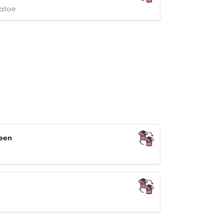
atoe
een