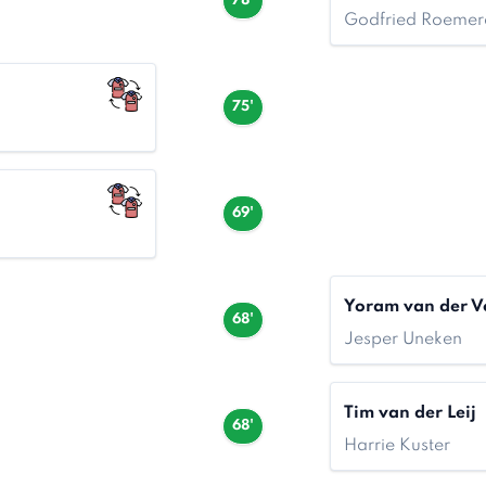
78'
Godfried Roemer
75'
69'
Yoram van der V
68'
Jesper Uneken
Tim van der Leij
68'
Harrie Kuster