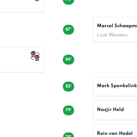
Marcel Schaapm
87'
Luuk Wouters
84'
Mark Spenkelink
82'
Nazjir Held
79'
Rein van Hedel