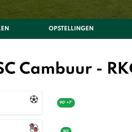
KEN
OPSTELLINGEN
 SC Cambuur - RK
90' +7'
90'