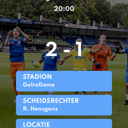
20:00
2 - 1
STADION
GelreDome
SCHEIDSRECHTER
R. Hensgens
LOCATIE