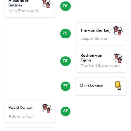
Alexander
Büttner
76'
Nino Zonneveld
Tim van der Leij
75'
Jesper Uneken
Roshon van
Eijma
75'
Godfried Roemeratoe
Chris Lokesa
71'
Yuval Ranon
61'
Adam Tahaui