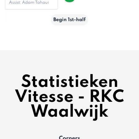
Assist: Adam Tahaui
Begin 1st-half
Statistieken
Vitesse - RKC
Waalwijk
Corners