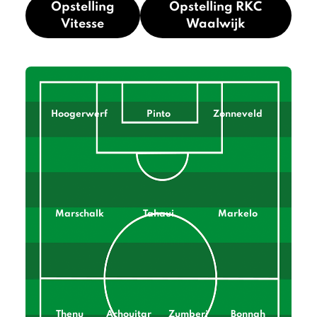
Opstelling
Opstelling RKC
Vitesse
Waalwijk
Hoogerwerf
Pinto
Zonneveld
Marschalk
Tahaui
Markelo
Thenu
Achouitar
Zumberi
Bonnah