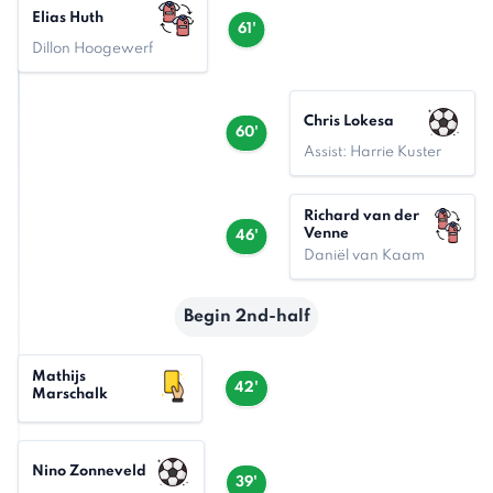
Elias Huth
61'
Dillon Hoogewerf
Chris Lokesa
60'
Assist: Harrie Kuster
Richard van der
Venne
46'
Daniël van Kaam
Begin 2nd-half
Mathijs
42'
Marschalk
Nino Zonneveld
39'