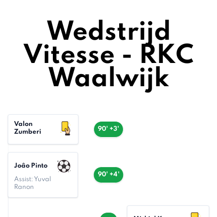
Wedstrijd
Vitesse - RKC
Waalwijk
Valon
90' +3'
Zumberi
Joâo Pinto
90' +4'
Assist: Yuval
Ranon