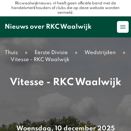
Rkcwaalwijknieuws.nl heeft geen officiële band met de
handelsmerkhouders of clubs die op deze website worden
vermeld.
Nieuws over RKC Waalwijk
Op
Thuis
»
Eerste Divisie
»
Wedstrijden
»
Vitesse - RKC Waalwijk
Vitesse - RKC Waalwijk
Woensdag, 10 december 2025