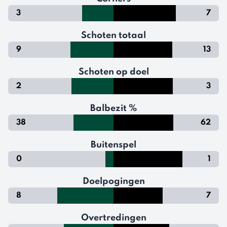
3
7
Schoten totaal
9
13
Schoten op doel
2
3
Balbezit %
38
62
Buitenspel
0
1
Doelpogingen
8
7
Overtredingen