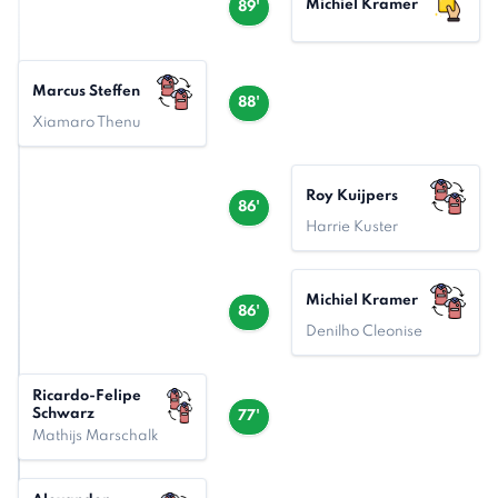
Michiel Kramer
89'
Marcus Steffen
88'
Xiamaro Thenu
Roy Kuijpers
86'
Harrie Kuster
Michiel Kramer
86'
Denilho Cleonise
Ricardo-Felipe
Schwarz
77'
Mathijs Marschalk