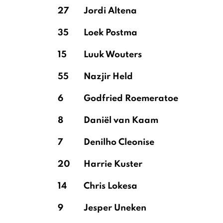
27
Jordi Altena
35
Loek Postma
15
Luuk Wouters
55
Nazjir Held
6
Godfried Roemeratoe
8
Daniël van Kaam
7
Denilho Cleonise
20
Harrie Kuster
14
Chris Lokesa
9
Jesper Uneken