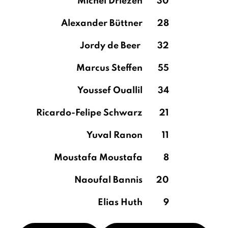
Michel Driezen
30
Alexander Büttner
28
Jordy de Beer
32
Marcus Steffen
55
Youssef Ouallil
34
Ricardo-Felipe Schwarz
21
Yuval Ranon
11
Moustafa Moustafa
8
Naoufal Bannis
20
Elias Huth
9